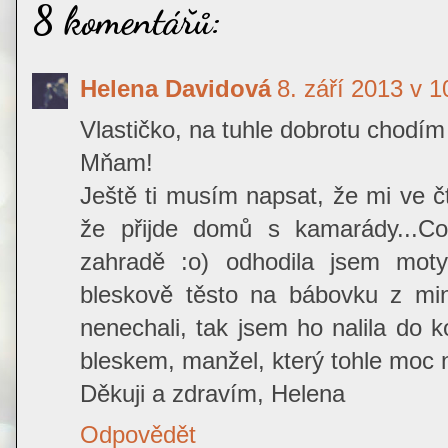
8 komentářů:
Helena Davidová
8. září 2013 v 1
Vlastičko, na tuhle dobrotu chodí
Mňam!
Ještě ti musím napsat, že mi ve č
že přijde domů s kamarády...Co
zahradě :o) odhodila jsem moty
bleskově těsto na bábovku z min
nenechali, tak jsem ho nalila do k
bleskem, manžel, který tohle moc nej
Děkuji a zdravím, Helena
Odpovědět