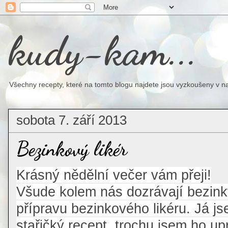
kudy-kam...
Všechny recepty, které na tomto blogu najdete jsou vyzkoušeny v na
sobota 7. září 2013
Bezinkový likér
Krásný nědělní večer vám přeji!
Všude kolem nás dozrávají bezinky
přípravu bezinkového likéru. Já j
stařičký recept, trochu jsem ho up