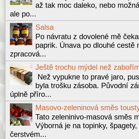
až tak moc daleko, nebo možná 
ale po...
Salsa
Po návratu z dovolené mě čekal
paprik. Únava po dlouhé cestě m
zpracová...
Ještě trochu mýdel než zabořím 
Než vypukne to pravé jaro, pus
byla trošku zásoba. Původní zá
úplně příro...
Masovo-zeleninová směs toust
Tato zeleninivo-masová směs má
Výborná je na topinky, špagety, 
čerstvém...