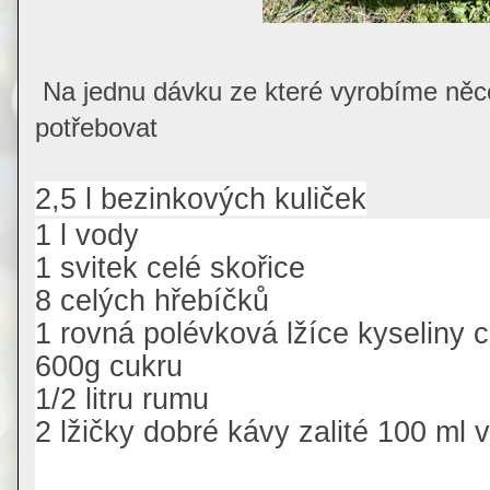
Na jednu dávku ze které vyrobíme něco
potřebovat
2,5 l bezinkových kuliček
1 l vody
1 svitek celé skořice
8 celých hřebíčků
1 rovná polévková lžíce kyseliny c
600g cukru
1/2 litru rumu
2 lžičky dobré kávy zalité 100 ml 