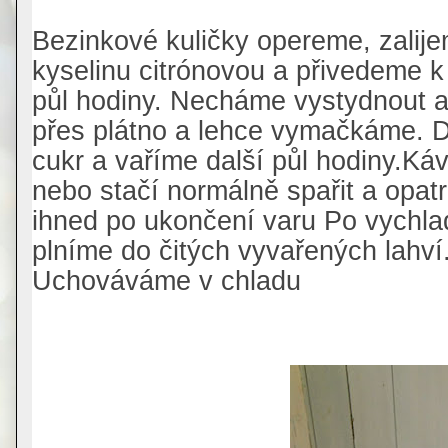
Bezinkové kuličky opereme, zalij
kyselinu citrónovou a přivedeme 
půl hodiny. Necháme vystydnout a
přes plátno a lehce vymačkáme. D
cukr a vaříme další půl hodiny.Káv
nebo stačí normálně spařit a opatr
ihned po ukončení varu Po vychladn
plníme do čitých vyvařených lahví
Uchováváme v chladu